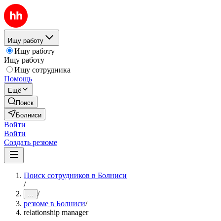
Ищу работу
Ищу работу
Ищу работу
Ищу сотрудника
Помощь
Ещё
Поиск
Болниси
Войти
Войти
Создать резюме
Поиск сотрудников в Болниси
/
/
...
резюме в Болниси
/
relationship manager