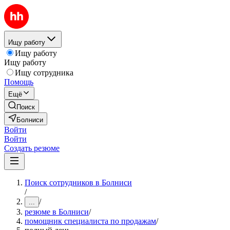
Ищу работу
Ищу работу
Ищу работу
Ищу сотрудника
Помощь
Ещё
Поиск
Болниси
Войти
Войти
Создать резюме
Поиск сотрудников в Болниси
/
/
...
резюме в Болниси
/
помощник специалиста по продажам
/