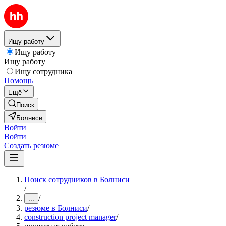
Ищу работу
Ищу работу
Ищу работу
Ищу сотрудника
Помощь
Ещё
Поиск
Болниси
Войти
Войти
Создать резюме
Поиск сотрудников в Болниси
/
/
...
резюме в Болниси
/
construction project manager
/