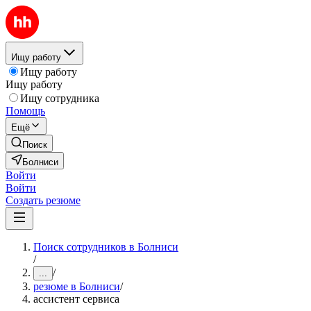
Ищу работу
Ищу работу
Ищу работу
Ищу сотрудника
Помощь
Ещё
Поиск
Болниси
Войти
Войти
Создать резюме
Поиск сотрудников в Болниси
/
/
...
резюме в Болниси
/
ассистент сервиса