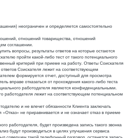
лашения) неограничен и определяется самостоятельно
тношений, отношений товарищества, отношений
щем соглашении.
упить вопросы, результаты ответов на которые остаются
ателю пройти какой-либо тест от такого потенциального
твенный критерий при приеме на работу. Ответы Соискателя
 ответов Соискателя лежит на соответствующем
кателем формируется отчет, доступный для просмотра
ель вправе отказаться от прохождения какого-либо теста
тенциального работодателя являются конфиденциальными.
ого работодателя лежит на соответствующем потенциальном
тодателю и не влечет обязанности Клиента заключать
 «Отказ» не приравнивается и не означает отказ в приеме
ного работодателя, будет произведена запись такого звонка
лиз будут производиться в целях улучшения сервиса
был совершен такой телефонный разговор, останется запись