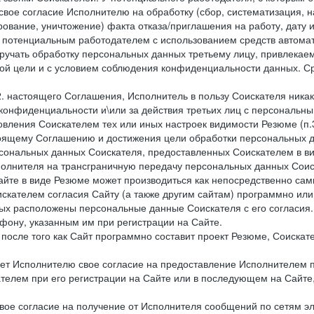
свое согласие Исполнителю на обработку (сбор, систематизация, 
рование, уничтожение) факта отказа/приглашения на работу, дату
 потенциальным работодателем с использованием средств автомати
учать обработку персональных данных третьему лицу, привлекае
ной цели и с условием соблюдения конфиденциальности данных. Ср
.2. настоящего Соглашения, Исполнитель в пользу Соискателя ника
е конфиденциальности и\или за действия третьих лиц с персональ
вления Соискателем тех или иных настроек видимости Резюме (п.3
тоящему Соглашению и достижения цели обработки персональных д
рсональных данных Соискателя, предоставленных Соискателем в 
сполнителя на трансграничную передачу персональных данных Сои
айте в виде Резюме может производиться как непосредственно с
искателем согласия Сайту (а также другим сайтам) программно ил
орых расположены персональные данные Соискателя с его согласия
фону, указанным им при регистрации на Сайте.
), после того как Сайт программно составит проект Резюме, Соиска
ет Исполнителю свое согласие на предоставление Исполнителем 
елем при его регистрации на Сайте или в последующем на Сайте,
ое согласие на получение от Исполнителя сообщений по сетям эле