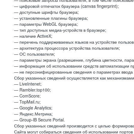
— поисковые запросы пользователя, в том числе поисковы
— цифровой отпечаток браузера (canvas fingerprint);
— доступные шрифты браузера;
— установленные плагины браузера;
— параметры WebGL браузера;
— тип доступных медиа-устройств в браузере;
— наличие ActiveX;
— перечень поддерживаемых языков на устройстве пользов
— архитектура процессора устройства пользователя;
— ОС пользователя;
— параметры экрана (разрешение, глубина цветности, пар
— информация об использовании средств автоматизации пр
— не персонифицированные сведения о параметрах ввода 
Сбор указанных сведений осуществляется как механизмами 
— LiveIntenet;
— Rambler.top100;
— ComScore;
— TopMail.ru;
— Google Analytics;
— Яндекс.Метрика;
— Group-IB Secure Portal.
Сбор указанных сведений производится с целью формирова
Сайта могут собираться сведения об использовании портов