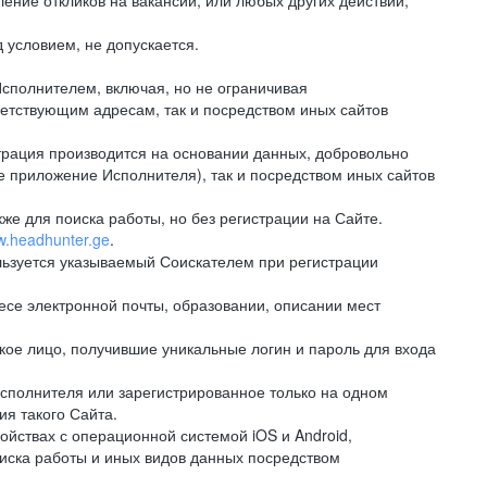
ение откликов на вакансии, или любых других действий,
 условием, не допускается.
сполнителем, включая, но не ограничивая
ветствующим адресам, так и посредством иных сайтов
рация производится на основании данных, добровольно
е приложение Исполнителя), так и посредством иных сайтов
е для поиска работы, но без регистрации на Сайте.
ww.headhunter.ge
.
льзуется указываемый Соискателем при регистрации
е электронной почты, образовании, описании мест
ое лицо, получившие уникальные логин и пароль для входа
сполнителя или зарегистрированное только на одном
ия такого Сайта.
ствах с операционной системой iOS и Android,
иска работы и иных видов данных посредством