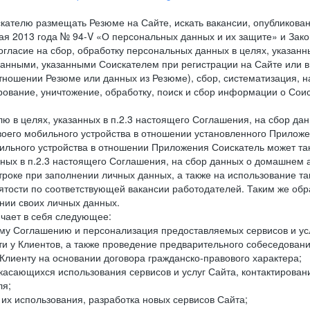
кателю размещать Резюме на Сайте, искать вакансии, опубликованн
 мая 2013 года № 94-V «О персональных данных и их защите» и Зак
гласие на сбор, обработку персональных данных в целях, указанн
нными, указанными Соискателем при регистрации на Сайте или в
тношении Резюме или данных из Резюме), сбор, систематизация, н
ирование, уничтожение, обработку, поиск и сбор информации о Со
лю в целях, указанных в п.2.3 настоящего Соглашения, на сбор да
воего мобильного устройства в отношении установленного Приложе
льного устройства в отношении Приложения Соискатель может такж
нных в п.2.3 настоящего Соглашения, на сбор данных о домашнем а
троке при заполнении личных данных, а также на использование т
тости по соответствующей вакансии работодателей. Таким же обра
нии своих личных данных.
ючает в себя следующее:
ему Соглашению и персонализация предоставляемых сервисов и ус
сти у Клиентов, а также проведение предварительного собеседовани
Клиенту на основании договора гражданско-правового характера;
 касающихся использования сервисов и услуг Сайта, контактирова
ля;
а их использования, разработка новых сервисов Сайта;