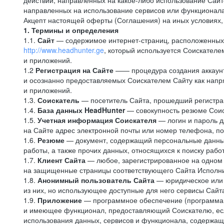
действий, направленных на какое-либо использование Сайто
направленных на использование сервисов или функционал
Акцепт настоящей оферты (Соглашения) на иных условиях, о
1. Термины и определения
1.1.
Сайт
— содержимое интернет-страниц, расположенных в
http://www.headhunter.ge
, который используется Соискателе
и приложений.
1.2
Регистрация на Сайте
—— процедура создания аккаунт
и осознанно предоставляемых Соискателем Сайту как напря
и приложений.
1.3.
Соискатель
— посетитель Сайта, прошедший регистрац
1.4.
База данных HeadHunter
— совокупность резюме Соис
1.5.
Учетная информация Соискателя
— логин и пароль д
на Сайте адрес электронной почты или номер телефона, п
1.6.
Резюме
— документ, содержащий персональные данные
работы, а также прочих данных, относящихся к поиску рабо
1.7.
Клиент Сайта
— любое, зарегистрированное на одном 
на защищенные страницы соответствующего Сайта Исполн
1.8.
Анонимный пользователь Сайта
— юридическое или 
из них, но использующее доступные для него сервисы Сайта
1.9.
Приложение
— программное обеспечение (программа д
и имеющее функционал, предоставляющий Соискателю, если
использования данных, сервисов и функционала, содержащ