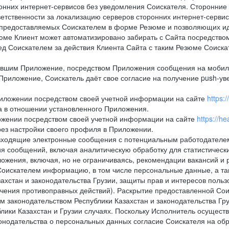
онних интернет-сервисов без уведомления Соискателя. Сторонние
ветственности за локализацию серверов сторонних интернет-серви
 предоставляемых Соискателем в форме Резюме и позволяющих и
зюме Клиент может автоматизировано забирать с Сайта посредством ф
перед Соискателем за действия Клиента Сайта с таким Резюме Соиск
вившим Приложение, посредством Приложения сообщения на мобиль
Приложение, Соискатель даёт свое согласие на получение push-уве
Приложении посредством своей учетной информации на сайте
https:
а в отношении установленного Приложения.
ложении посредством своей учетной информации на сайте
https://h
рез настройки своего профиля в Приложении.
е и входящие электронные сообщения с потенциальным работодател
я сообщений, включая аналитическую обработку для статистическ
жения, включая, но не ограничиваясь, рекомендации вакансий и р
Соискателем информацию, в том числе персональные данные, а та
хстан и законодательства Грузии, защиты прав и интересов пользо
ечения противоправных действий). Раскрытие предоставленной Со
м законодательством Республики Казахстан и законодательства Гр
лики Казахстан и Грузии случаях. Поскольку Исполнитель осущест
нодательства о персональных данных согласие Соискателя на обр