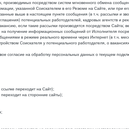
к, производимых посредством систем мгновенного обмена сообще
рмации, указанной Соискателем в его Резюме на Сайте, или при е
занные выше в настоящем пункте сообщения (в т.ч. рассылки и зв
риглашения) потенциальных работодателей, кадровых агентств и ре
кансию, если такие рассылки производятся посредством Сайта; в
ие на получение информационных сообщений от Исполнителя посре
щениями в режиме реального времени через Интернет (в т.ч. мессе
ойством Соискателя у потенциального работодателя, о вакансиях
ое согласие на обработку персональных данных о текущем подклю
 ссылке переходит на Сайт);
 переходит на сторонние сайты);
я;