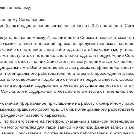
лючая рекламу;
астоящему Соглашению.
е (срок предоставления согласия согласно п.2.2. настоящего Сог
как установление между Исполнителем и Соискателем агентских о
ибо каких-то иных отношений, прямо не предусмотренных в настоя
акансию от потенциального работодателя этой вакансии могут пост
ожет поступить от потенциального работодателя предложение Соиск
ателей и ответы на них Соискателя не могут пониматься как единс
енциальными. Вся ответственность за режим конфиденциальности
 от потенциального работодателя по итогам его прохождения Соис
кателю содержание подобного отчета не предоставляется. Соискат
еля на вопросы и содержание отчета по результатам теста от по
 Соискателя и содержания отчета по итогам теста от потенциальн
е означает формальное приглашение на работу к конкретному рабо
жданско-правового характера. Отклик потенциального работодателя
 гражданско-правового характера.
 что при его звонке на телефон, указанный в вакансии потенциаль
и Исполнителем для такой записи и анализа. Данная запись и ана
 звонки Соискателей. У потенциального работодателя, с которым 