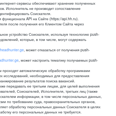
 интернет-сервисы обеспечивают хранение полученных
сов. Исполнитель не производит сопоставление
дентифицировать Соискателя.
ункционала API на Сайте (https://api.hh.ru).
ателя после получения его Клиентом Сайта через
ное устройство Соискателя, используя технологию push-
домлений, которые, в том числе, могут содержать
//headhunter.ge
, может отказаться от получения push-
eadhunter.ge
, может настроить тематику получаемых push-
ем проходят автоматическую обработку программами
их исследований, необходимых для предоставления
анжирование результатов поиска вакансий.
кже передавать ее третьим лицам, для целей выполнения
вателей, Соискателей, Исполнителя, третьих лиц (также
искателем информации, в том числе персональных данных,
узии по требованию суда, правоохранительных органов,
вляет обработку персональных данных Соискателя в целях
аботку его персональных данных не требуется.