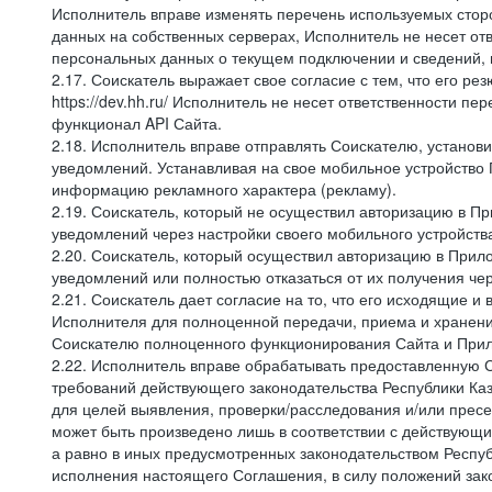
Исполнитель вправе изменять перечень используемых стор
данных на собственных серверах, Исполнитель не несет от
персональных данных о текущем подключении и сведений,
2.17. Соискатель выражает свое согласие с тем, что его ре
https://dev.hh.ru/ Исполнитель не несет ответственности 
функционал API Сайта.
2.18. Исполнитель вправе отправлять Соискателю, устано
уведомлений. Устанавливая на свое мобильное устройство 
информацию рекламного характера (рекламу).
2.19. Соискатель, который не осуществил авторизацию в 
уведомлений через настройки своего мобильного устройств
2.20. Соискатель, который осуществил авторизацию в При
уведомлений или полностью отказаться от их получения че
2.21. Соискатель дает согласие на то, что его исходящи
Исполнителя для полноценной передачи, приема и хранени
Соискателю полноценного функционирования Сайта и Прило
2.22. Исполнитель вправе обрабатывать предоставленную 
требований действующего законодательства Республики Каза
для целей выявления, проверки/расследования и/или прес
может быть произведено лишь в соответствии с действующи
а равно в иных предусмотренных законодательством Респуб
исполнения настоящего Соглашения, в силу положений зако