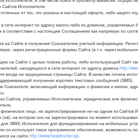
в Исполнителя, в том числе поиск и просмотр вакансий, осуществл
а Сайтов Исполнителя.
тличных от тех, что указаны в настоящей оферте, либо акцепт под
 сети интернет по адресу какого-либо из доменов, управляемых И
м в соответствии с настоящим Соглашением как напрямую по соот
а на Сайте и получения Соискателем учетной информации. Регист
мую, через регистрационные формы Сайта (в т.ч. через мобильно
ию на Сайте с целью поиска работы, либо использующий Сайт такж
кателей, находящихся в сети интернет по адресу домена
http://w
ля входа на защищенные страницы Сайта. В качестве логина испо
оддерживающий получение коротких текстовых сообщений (SMS).
 Соискателя, включающий информацию о фамилии и имени, адрес
ты.
из Сайтов, управляемых Исполнителем, юридическое или физическ
ителя.
физическое лицо, не зарегистрированное ни на одном из Сайтов И
 (ов), на котором оно не зарегистрировано на момент использован
ля ЭВМ) Исполнителя для функционирования на мобильных устрой
 он использует такое программное обеспечение, возможность по
ихся на сайте
http://www.headhunter.ge
.