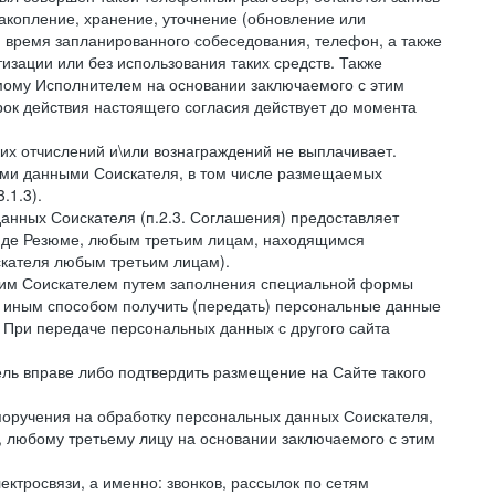
накопление, хранение, уточнение (обновление или
 и время запланированного собеседования, телефон, а также
зации или без использования таких средств. Также
мому Исполнителем на основании заключаемого с этим
ок действия настоящего согласия действует до момента
ких отчислений и\или вознаграждений не выплачивает.
ными данными Соискателя, в том числе размещаемых
.1.3).
анных Соискателя (п.2.3. Соглашения) предоставляет
виде Резюме, любым третьим лицам, находящимся
скателя любым третьим лицам).
амим Соискателем путем заполнения специальной формы
и иным способом получить (передать) персональные данные
. При передаче персональных данных с другого сайта
тель вправе либо подтвердить размещение на Сайте такого
поручения на обработку персональных данных Соискателя,
 любому третьему лицу на основании заключаемого с этим
ктросвязи, а именно: звонков, рассылок по сетям