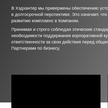
В Хэдхантер мы привержены обеспечению усто
в долгосрочной перспективе. Это означает, чт
развитию комплаенс в Компании.
Принимая и строго соблюдая этические станда
необходимости поддержания корпоративной ку
ответственности за свои действия перед обще
Партнерами по бизнесу.