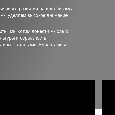
йчивого развития нашего бизнеса
о мы уделяем высокое внимание
рты, мы хотим донести мысль о
льтуры и серьезность
ством, коллегами, Клиентами и