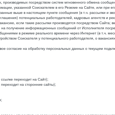
к, производимых посредством систем мгновенного обмена сообще
рмации, указанной Соискателем в его Резюме на Сайте, или при е
занные выше в настоящем пункте сообщения (в т.ч. рассылки и зв
риглашения) потенциальных работодателей, кадровых агентств и ре
кансию, если такие рассылки производятся посредством Сайта; в
ие на получение информационных сообщений от Исполнителя посре
щениями в режиме реального времени через Интернет (в т.ч. мессе
ойством Соискателя у потенциального работодателя, о вакансиях
ое согласие на обработку персональных данных о текущем подклю
 ссылке переходит на Сайт);
 переходит на сторонние сайты);
я;