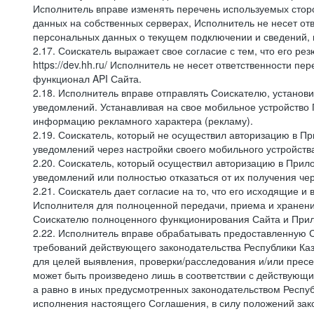
Исполнитель вправе изменять перечень используемых стор
данных на собственных серверах, Исполнитель не несет от
персональных данных о текущем подключении и сведений,
2.17. Соискатель выражает свое согласие с тем, что его ре
https://dev.hh.ru/ Исполнитель не несет ответственности 
функционал API Сайта.
2.18. Исполнитель вправе отправлять Соискателю, устано
уведомлений. Устанавливая на свое мобильное устройство 
информацию рекламного характера (рекламу).
2.19. Соискатель, который не осуществил авторизацию в 
уведомлений через настройки своего мобильного устройств
2.20. Соискатель, который осуществил авторизацию в При
уведомлений или полностью отказаться от их получения че
2.21. Соискатель дает согласие на то, что его исходящи
Исполнителя для полноценной передачи, приема и хранени
Соискателю полноценного функционирования Сайта и Прило
2.22. Исполнитель вправе обрабатывать предоставленную 
требований действующего законодательства Республики Каза
для целей выявления, проверки/расследования и/или прес
может быть произведено лишь в соответствии с действующи
а равно в иных предусмотренных законодательством Респуб
исполнения настоящего Соглашения, в силу положений зако