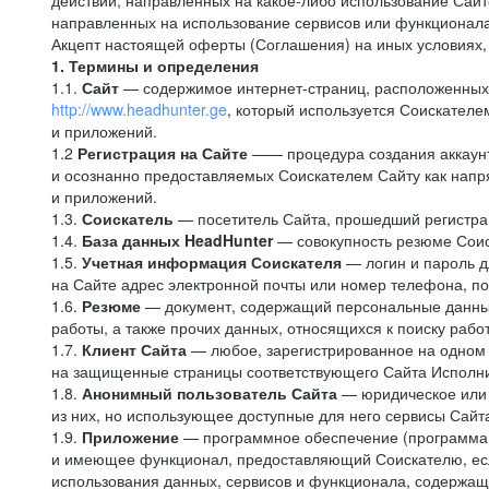
действий, направленных на какое-либо использование Сайто
направленных на использование сервисов или функционал
Акцепт настоящей оферты (Соглашения) на иных условиях, о
1. Термины и определения
1.1.
Сайт
— содержимое интернет-страниц, расположенных в
http://www.headhunter.ge
, который используется Соискателе
и приложений.
1.2
Регистрация на Сайте
—— процедура создания аккаунт
и осознанно предоставляемых Соискателем Сайту как напря
и приложений.
1.3.
Соискатель
— посетитель Сайта, прошедший регистрац
1.4.
База данных HeadHunter
— совокупность резюме Соис
1.5.
Учетная информация Соискателя
— логин и пароль д
на Сайте адрес электронной почты или номер телефона, п
1.6.
Резюме
— документ, содержащий персональные данные
работы, а также прочих данных, относящихся к поиску рабо
1.7.
Клиент Сайта
— любое, зарегистрированное на одном 
на защищенные страницы соответствующего Сайта Исполн
1.8.
Анонимный пользователь Сайта
— юридическое или 
из них, но использующее доступные для него сервисы Сайта
1.9.
Приложение
— программное обеспечение (программа д
и имеющее функционал, предоставляющий Соискателю, если
использования данных, сервисов и функционала, содержащ