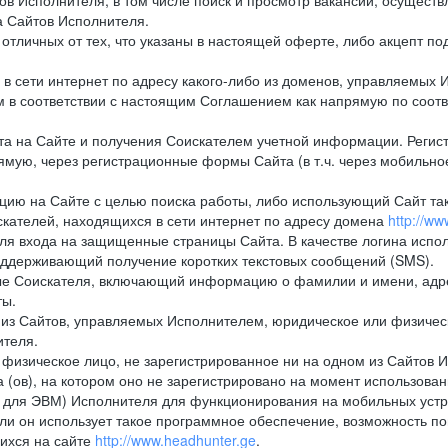
в Исполнителя, в том числе поиск и просмотр вакансий, осуществл
а Сайтов Исполнителя.
тличных от тех, что указаны в настоящей оферте, либо акцепт под
 сети интернет по адресу какого-либо из доменов, управляемых И
м в соответствии с настоящим Соглашением как напрямую по соот
а на Сайте и получения Соискателем учетной информации. Регист
мую, через регистрационные формы Сайта (в т.ч. через мобильно
ию на Сайте с целью поиска работы, либо использующий Сайт такж
кателей, находящихся в сети интернет по адресу домена
http://w
ля входа на защищенные страницы Сайта. В качестве логина испо
оддерживающий получение коротких текстовых сообщений (SMS).
 Соискателя, включающий информацию о фамилии и имени, адрес
ты.
из Сайтов, управляемых Исполнителем, юридическое или физическ
ителя.
физическое лицо, не зарегистрированное ни на одном из Сайтов И
 (ов), на котором оно не зарегистрировано на момент использован
ля ЭВМ) Исполнителя для функционирования на мобильных устрой
 он использует такое программное обеспечение, возможность по
ихся на сайте
http://www.headhunter.ge
.