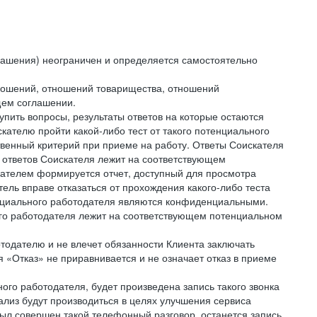
лашения) неограничен и определяется самостоятельно
тношений, отношений товарищества, отношений
щем соглашении.
упить вопросы, результаты ответов на которые остаются
ателю пройти какой-либо тест от такого потенциального
твенный критерий при приеме на работу. Ответы Соискателя
 ответов Соискателя лежит на соответствующем
кателем формируется отчет, доступный для просмотра
ель вправе отказаться от прохождения какого-либо теста
тенциального работодателя являются конфиденциальными.
ого работодателя лежит на соответствующем потенциальном
тодателю и не влечет обязанности Клиента заключать
 «Отказ» не приравнивается и не означает отказ в приеме
ного работодателя, будет произведена запись такого звонка
лиз будут производиться в целях улучшения сервиса
был совершен такой телефонный разговор, останется запись