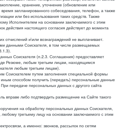
накопление, хранение, уточнение (обновление или
 и время запланированного собеседования, телефон, а также
зации или без использования таких средств. Также
мому Исполнителем на основании заключаемого с этим
ок действия настоящего согласия действует до момента
ких отчислений и\или вознаграждений не выплачивает.
ными данными Соискателя, в том числе размещаемых
.1.3).
анных Соискателя (п.2.3. Соглашения) предоставляет
виде Резюме, любым третьим лицам, находящимся
скателя любым третьим лицам).
амим Соискателем путем заполнения специальной формы
и иным способом получить (передать) персональные данные
. При передаче персональных данных с другого сайта
тель вправе либо подтвердить размещение на Сайте такого
поручения на обработку персональных данных Соискателя,
 любому третьему лицу на основании заключаемого с этим
ктросвязи, а именно: звонков, рассылок по сетям