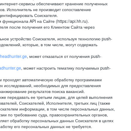
 интернет-сервисы обеспечивают хранение полученных
сов. Исполнитель не производит сопоставление
дентифицировать Соискателя.
ункционала API на Сайте (https://api.hh.ru).
ателя после получения его Клиентом Сайта через
ное устройство Соискателя, используя технологию push-
домлений, которые, в том числе, могут содержать
//headhunter.ge
, может отказаться от получения push-
eadhunter.ge
, может настроить тематику получаемых push-
ем проходят автоматическую обработку программами
их исследований, необходимых для предоставления
анжирование результатов поиска вакансий.
кже передавать ее третьим лицам, для целей выполнения
вателей, Соискателей, Исполнителя, третьих лиц (также
искателем информации, в том числе персональных данных,
узии по требованию суда, правоохранительных органов,
вляет обработку персональных данных Соискателя в целях
аботку его персональных данных не требуется.