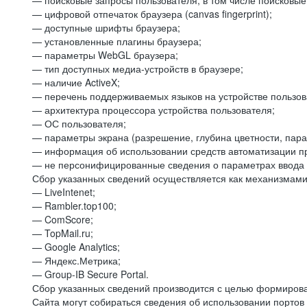
— поисковые запросы пользователя, в том числе поисковы
— цифровой отпечаток браузера (canvas fingerprint);
— доступные шрифты браузера;
— установленные плагины браузера;
— параметры WebGL браузера;
— тип доступных медиа-устройств в браузере;
— наличие ActiveX;
— перечень поддерживаемых языков на устройстве пользов
— архитектура процессора устройства пользователя;
— ОС пользователя;
— параметры экрана (разрешение, глубина цветности, пар
— информация об использовании средств автоматизации пр
— не персонифицированные сведения о параметрах ввода 
Сбор указанных сведений осуществляется как механизмами 
— LiveIntenet;
— Rambler.top100;
— ComScore;
— TopMail.ru;
— Google Analytics;
— Яндекс.Метрика;
— Group-IB Secure Portal.
Сбор указанных сведений производится с целью формирова
Сайта могут собираться сведения об использовании портов