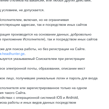
ение откликов на вакансии, или любых других действий,
 условием, не допускается.
сполнителем, включая, но не ограничивая
ветствующим адресам, так и посредством иных сайтов
рация производится на основании данных, добровольно
е приложение Исполнителя), так и посредством иных сайтов
е для поиска работы, но без регистрации на Сайте.
ww.headhunter.ge
.
льзуется указываемый Соискателем при регистрации
е электронной почты, образовании, описании мест
ое лицо, получившие уникальные логин и пароль для входа
сполнителя или зарегистрированное только на одном
ия такого Сайта.
ствах с операционной системой iOS и Android,
иска работы и иных видов данных посредством