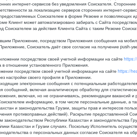
онних интернет-сервисов без уведомления Соискателя. Сторонние
ветственности за локализацию серверов сторонних интернет-серви
 предоставляемых Соискателем в форме Резюме и позволяющих и
зюме Клиент может автоматизировано забирать с Сайта посредством ф
перед Соискателем за действия Клиента Сайта с таким Резюме Соиск
вившим Приложение, посредством Приложения сообщения на мобиль
Приложение, Соискатель даёт свое согласие на получение push-уве
Приложении посредством своей учетной информации на сайте
https:
а в отношении установленного Приложения.
ложении посредством своей учетной информации на сайте
https://h
рез настройки своего профиля в Приложении.
е и входящие электронные сообщения с потенциальным работодател
я сообщений, включая аналитическую обработку для статистическ
жения, включая, но не ограничиваясь, рекомендации вакансий и р
Соискателем информацию, в том числе персональные данные, а та
хстан и законодательства Грузии, защиты прав и интересов пользо
ечения противоправных действий). Раскрытие предоставленной Со
м законодательством Республики Казахстан и законодательства Гр
лики Казахстан и Грузии случаях. Поскольку Исполнитель осущест
нодательства о персональных данных согласие Соискателя на обр