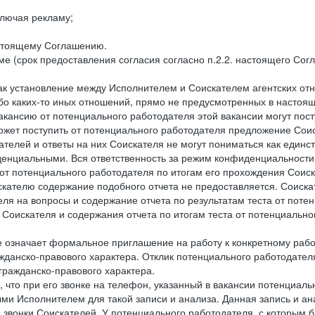
лючая рекламу;
астоящему Соглашению.
е (срок предоставления согласия согласно п.2.2. настоящего Сог
как установление между Исполнителем и Соискателем агентских о
ибо каких-то иных отношений, прямо не предусмотренных в настоя
акансию от потенциального работодателя этой вакансии могут пост
ожет поступить от потенциального работодателя предложение Соиск
ателей и ответы на них Соискателя не могут пониматься как единс
енциальными. Вся ответственность за режим конфиденциальности
 от потенциального работодателя по итогам его прохождения Соис
кателю содержание подобного отчета не предоставляется. Соискат
еля на вопросы и содержание отчета по результатам теста от по
 Соискателя и содержания отчета по итогам теста от потенциальн
е означает формальное приглашение на работу к конкретному рабо
жданско-правового характера. Отклик потенциального работодателя
 гражданско-правового характера.
 что при его звонке на телефон, указанный в вакансии потенциаль
и Исполнителем для такой записи и анализа. Данная запись и ана
 звонки Соискателей. У потенциального работодателя, с которым 