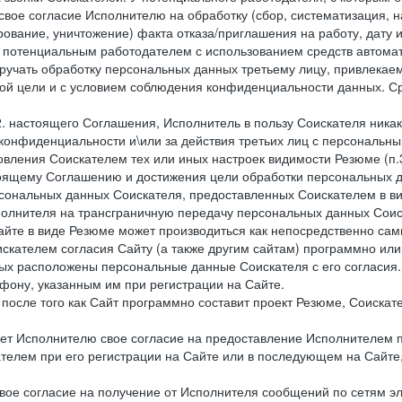
свое согласие Исполнителю на обработку (сбор, систематизация, 
рование, уничтожение) факта отказа/приглашения на работу, дату
 потенциальным работодателем с использованием средств автомати
учать обработку персональных данных третьему лицу, привлекае
ной цели и с условием соблюдения конфиденциальности данных. Ср
.2. настоящего Соглашения, Исполнитель в пользу Соискателя ника
е конфиденциальности и\или за действия третьих лиц с персональ
вления Соискателем тех или иных настроек видимости Резюме (п.3
тоящему Соглашению и достижения цели обработки персональных д
рсональных данных Соискателя, предоставленных Соискателем в 
сполнителя на трансграничную передачу персональных данных Сои
айте в виде Резюме может производиться как непосредственно с
искателем согласия Сайту (а также другим сайтам) программно ил
орых расположены персональные данные Соискателя с его согласия
фону, указанным им при регистрации на Сайте.
), после того как Сайт программно составит проект Резюме, Соиска
ет Исполнителю свое согласие на предоставление Исполнителем 
елем при его регистрации на Сайте или в последующем на Сайте,
ое согласие на получение от Исполнителя сообщений по сетям эле