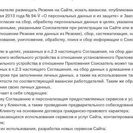
кателю размещать Резюме на Сайте, искать вакансии, опубликованн
 мая 2013 года № 94-V «О персональных данных и их защите» и Зак
гласие на сбор, обработку персональных данных в целях, указанн
нными, указанными Соискателем при регистрации на Сайте или в
тношении Резюме или данных из Резюме), сбор, систематизация, н
ирование, уничтожение, обработку, поиск и сбор информации о Со
лю в целях, указанных в п.2.3 настоящего Соглашения, на сбор да
воего мобильного устройства в отношении установленного Приложе
льного устройства в отношении Приложения Соискатель может такж
нных в п.2.3 настоящего Соглашения, на сбор данных о домашнем а
троке при заполнении личных данных, а также на использование т
тости по соответствующей вакансии работодателей. Таким же обра
нии своих личных данных.
ючает в себя следующее:
ему Соглашению и персонализация предоставляемых сервисов и ус
сти у Клиентов, а также проведение предварительного собеседовани
Клиенту на основании договора гражданско-правового характера;
 касающихся использования сервисов и услуг Сайта, контактирова
ля;
а их использования, разработка новых сервисов Сайта;